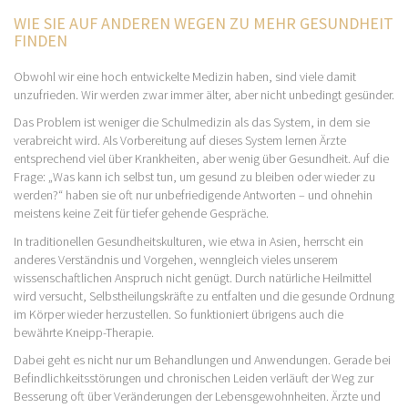
WIE SIE AUF ANDEREN WEGEN ZU MEHR GESUNDHEIT
FINDEN
Obwohl wir eine hoch entwickelte Medizin haben, sind viele damit
unzufrieden. Wir werden zwar immer älter, aber nicht unbedingt gesünder.
Das Problem ist weniger die Schulmedizin als das System, in dem sie
verabreicht wird. Als Vorbereitung auf dieses System lernen Ärzte
entsprechend viel über Krankheiten, aber wenig über Gesundheit. Auf die
Frage: „Was kann ich selbst tun, um gesund zu bleiben oder wieder zu
werden?“ haben sie oft nur unbefriedigende Antworten – und ohnehin
meistens keine Zeit für tiefer gehende Gespräche.
In traditionellen Gesundheitskulturen, wie etwa in Asien, herrscht ein
anderes Verständnis und Vorgehen, wenngleich vieles unserem
wissenschaftlichen Anspruch nicht genügt. Durch natürliche Heilmittel
wird versucht, Selbstheilungskräfte zu entfalten und die gesunde Ordnung
im Körper wieder herzustellen. So funktioniert übrigens auch die
bewährte Kneipp-Therapie.
Dabei geht es nicht nur um Behandlungen und Anwendungen. Gerade bei
Befindlichkeitsstörungen und chronischen Leiden verläuft der Weg zur
Besserung oft über Veränderungen der Lebensgewohnheiten. Ärzte und