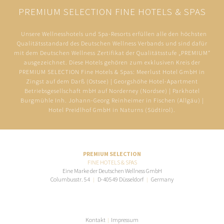
PREMIUM SELECTION FINE HOTELS & SPAS
Unsere Wellnesshotels und Spa-Resorts erfüllen alle den höchsten
Qualitätsstandard des Deutschen Wellness Verbands und sind dafür
mit dem Deutschen Wellness Zertifikat der Qualitätsstufe „PREMIUM“
ausgezeichnet. Diese Hotels gehören zum exklusiven Kreis der
PREMIUM SELECTION Fine Hotels & Spas: Meerlust Hotel GmbH in
Zingst auf dem Darß (Ostsee) | Georgshöhe Hotel-Apartment
Betriebsgesellschaft mbH auf Norderney (Nordsee) | Parkhotel
Burgmühle Inh. Johann-Georg Reinheimer in Fischen (Allgäu) |
Hotel Preidlhof GmbH in Naturns (Südtirol).
PREMIUM SELECTION
FINE HOTELS & SPAS
Eine Marke der Deutschen Wellness GmbH
Columbusstr. 54
D-40549 Düsseldorf
Germany
Kontakt
Impressum