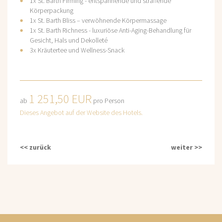
1x St. Barth Firming - entspannende und straffende
Körperpackung
1x St. Barth Bliss – verwöhnende Körpermassage
1x St. Barth Richness - luxuriöse Anti-Aging-Behandlung für
Gesicht, Hals und Dekolleté
3x Kräutertee und Wellness-Snack
1 251,50 EUR
ab
pro Person
Dieses Angebot auf der Website des Hotels.
<< zurück
weiter >>